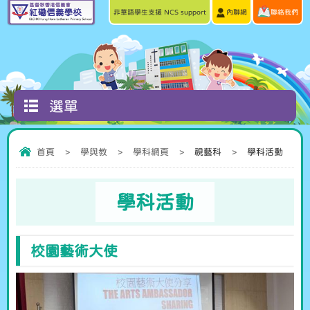
非華語學生支援 NCS support
內聯網
聯絡我們
選單
首頁
>
學與教
>
學科網頁
>
視藝科
>
學科活動
學科活動
校園藝術大使