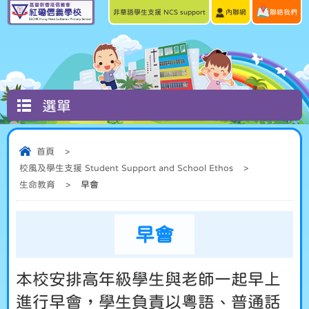
非華語學生支援 NCS support
內聯網
聯絡我們
選單
首頁
>
校風及學生支援 Student Support and School Ethos
>
生命教育
>
早會
早會
本校安排高年級學生與老師一起早上
進行早會，學生負責以粵語、普通話