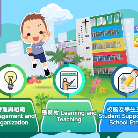
管理與組織
校風及學生
學與教 Learning and
agement and
Student Suppo
Teaching
ganization
School Et