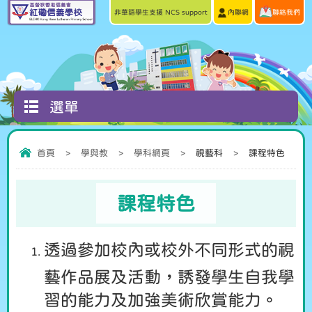
非華語學生支援 NCS support
內聯網
聯絡我們
選單
首頁
>
學與教
>
學科網頁
>
視藝科
>
課程特色
課程特色
透過參加校內或校外不同形式的視
藝作品展及活動，誘發學生自我學
習的能力及加強美術欣賞能力。