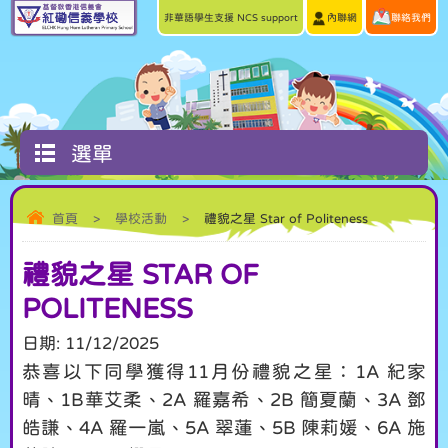
非華語學生支援 NCS support
內聯網
聯絡我們
選單
首頁
>
學校活動
>
禮貌之星 Star of Politeness
禮貌之星 STAR OF
POLITENESS
日期:
11/12/2025
恭喜以下同學獲得11月份禮貌之星：1A 紀家
晴、1B華艾柔、2A 羅嘉希、2B 簡夏蘭、3A 鄧
皓謙、4A 羅一嵐、5A 翠蓮、5B 陳莉媛、6A 施