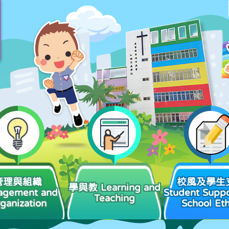
管理與組織
校風及學生
學與教 Learning and
agement and
Student Suppo
Teaching
ganization
School Et