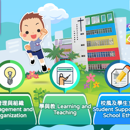
管理與組織
校風及學生
學與教 Learning and
agement and
Student Suppo
Teaching
ganization
School Et